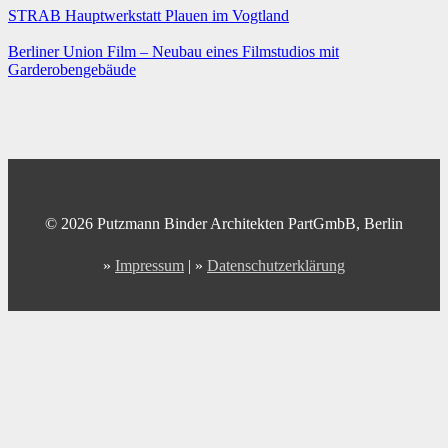
STRAB Hauptwerkstatt Plauen im Vogtland
Berliner Union Film – Neubau eines Filmstudios mit
Garderobengebäude
© 2026 Putzmann Binder Architekten PartGmbB, Berlin
»
Impressum
| »
Datenschutzerklärung