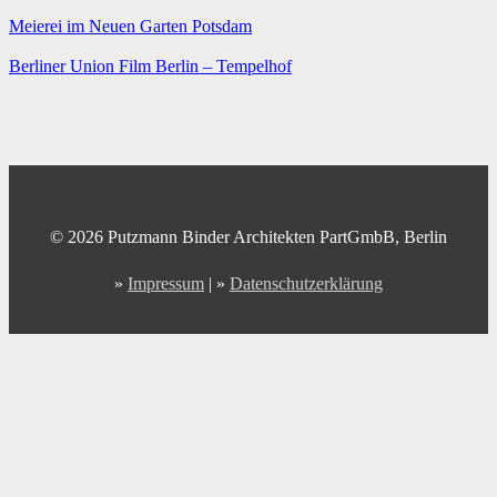
Meierei im Neuen Garten Potsdam
Berliner Union Film Berlin – Tempelhof
© 2026 Putzmann Binder Architekten PartGmbB, Berlin
»
Impressum
| »
Datenschutzerklärung