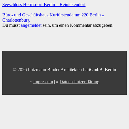
Seeschloss Hermsdorf Berlin – Reinickendorf
Büro- und Geschäftshaus Kurfürstendamm 220 Berlin –
Charlottenburg
Du musst
angemeldet
sein, um einen Kommentar abzugeben.
© 2026 Putzmann Binder Architekten PartGmbB, Berlin
»
Impressum
| »
Datenschutzerklärung